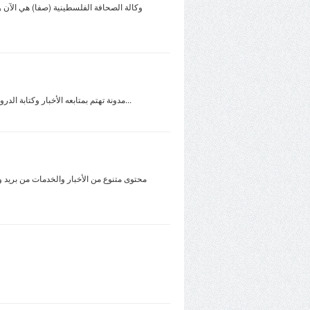
وكالة الصحافة الفلسطينية (صفا) هي الآن 
مدونة تهتم بمتابعه الأخبار وكتابة الدروس والمقالات التقنية المتخصصة في مجال الويب 2.0 وتطبيقات الويب والتقنيات الحديثة والجوالات بجميع أنواعها ودروس تعليمية وبرامج أيفون...
محتوى متنوع من الأخبار والخدمات من بريد و