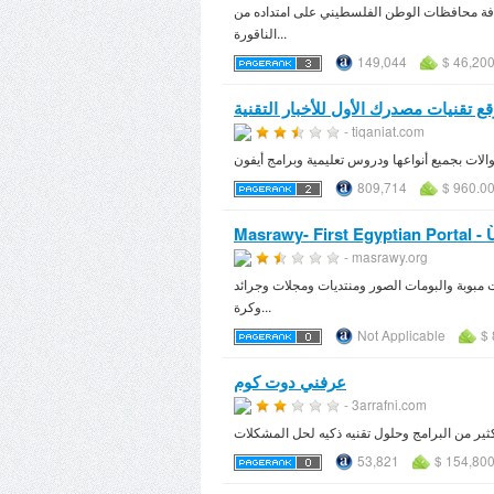
 كافة محافظات الوطن الفلسطيني على امتداده من
الناقورة...
149,044
$ 46,20
وقع تقنيات مصدرك الأول للأخبار التقنية
- tiqaniat.com
809,714
$ 960.0
Masrawy- First Egyptian Portal -
- masrawy.org
ت مبوبة والبومات الصور ومنتديات ومجلات وجرائد
وكرة...
Not Applicable
$ 
عرفني دوت كوم
- 3arrafni.com
ثير من البرامج وحلول تقنيه ذكيه لحل المشكلات
53,821
$ 154,800