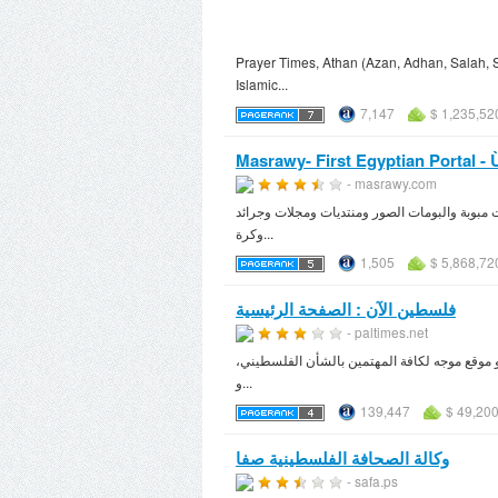
Prayer Times, Athan (Azan, Adhan, Salah, Sa
Islamic...
7,147
$ 1,235,52
Masrawy- First Egyptian Portal -
- masrawy.com
ت مبوبة والبومات الصور ومنتديات ومجلات وجرائد
وكرة...
1,505
$ 5,868,72
فلسطين الآن : الصفحة الرئيسية
- paltimes.net
و موقع موجه لكافة المهتمين بالشأن الفلسطيني،
و...
139,447
$ 49,20
وكالة الصحافة الفلسطينية صفا
- safa.ps