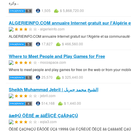
وكرة...
1,505
$ 5,868,720.00
ALGERIEINFO.COM annuaire Internet gratuit sur l'Algérie e
- algerieinfo.com
ALGERIEINFO.COM annuaire Internet gratuit sur l'Algérie et sa communauté ét
17,827
$ 466,560.00
Where to Meet People and Play Games for Free
- mocospace.com
Where to meet people and play games for free on the web or from your mob
25,570
$ 325,440.00
Sheikh Muhammad Jebril | الشيخ محمد جبريل
- jebril.com
514,168
$ 1,440.00
ãæÞÚ ÔÈßÉ æ ãäÊÏíÇÊ ÇáÅÞáÇÚ
- eqla3.com
ÔÈßÉ ÇáÇÞáÇÚ ÊÃÓÓÊ ÚÇã 1999ã Úáì íÏ ÇÑÈÚÉ ÔÈÇÈ ãä ÇáããáßÉ Çá