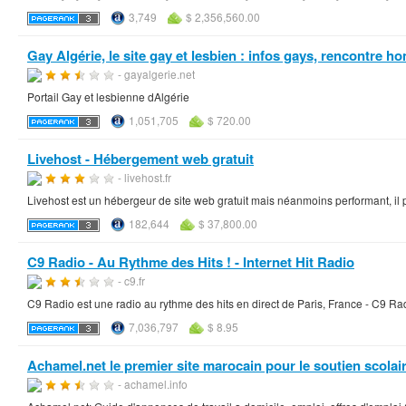
3,749
$ 2,356,560.00
Gay Algérie, le site gay et lesbien : infos gays, rencontre h
- gayalgerie.net
Portail Gay et lesbienne dAlgérie
1,051,705
$ 720.00
Livehost - Hébergement web gratuit
- livehost.fr
Livehost est un hébergeur de site web gratuit mais néanmoins performant, il 
182,644
$ 37,800.00
C9 Radio - Au Rythme des Hits ! - Internet Hit Radio
- c9.fr
C9 Radio est une radio au rythme des hits en direct de Paris, France - C9 Radio
7,036,797
$ 8.95
Achamel.net le premier site marocain pour le soutien scolair
- achamel.info