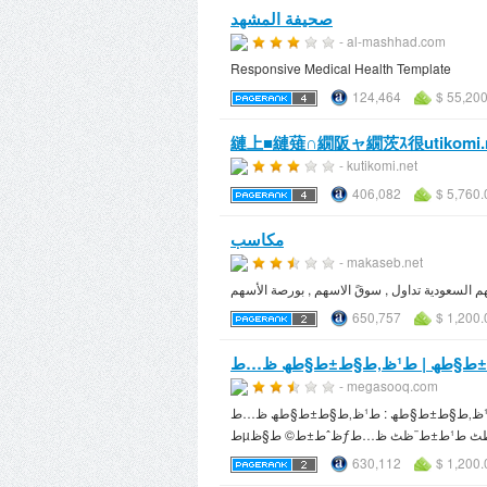
صحيفة المشهد
- al-mashhad.com
Responsive Medical Health Template
124,464
$ 55,20
縺上■縺薙∩繝阪ャ繝茨ｽ很utikomi.n
- kutikomi.net
406,082
$ 5,760.
مكاسب
- makaseb.net
650,757
$ 1,200.
- megasooq.com
ط³ظˆظ‚ ط§ظ„ط¹ظ‚ط§ط±ط§طھ : ط¹ظ‚ط§ط±ط§طھ ظ…طµط± ظˆ ط¹ظ‚ط§ط±ط§طھ ط§ظ„ط³ط¹ظˆط¯ظٹط© ظˆط¹ظ‚ط§ط±ط§طھ ط§ظ„ط§ط±ط¯ظ† ط§ظ„ظ…
630,112
$ 1,200.