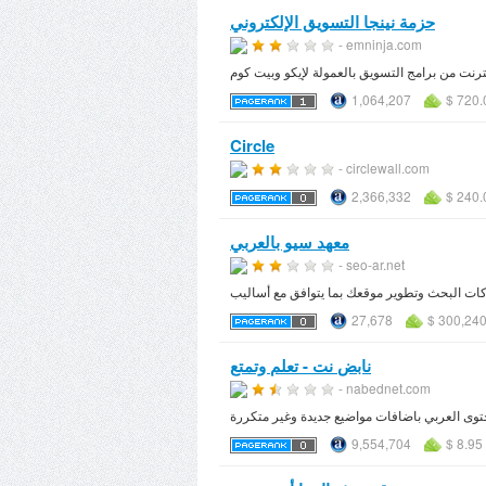
حزمة نينجا التسويق الإلكتروني
- emninja.com
ترنت من برامج التسويق بالعمولة لإيكو وبيت كوم
1,064,207
$ 720.
Circle
- circlewall.com
2,366,332
$ 240.
معهد سيو بالعربي
- seo-ar.net
27,678
$ 300,240
نابض نت - تعلم وتمتع
- nabednet.com
9,554,704
$ 8.95