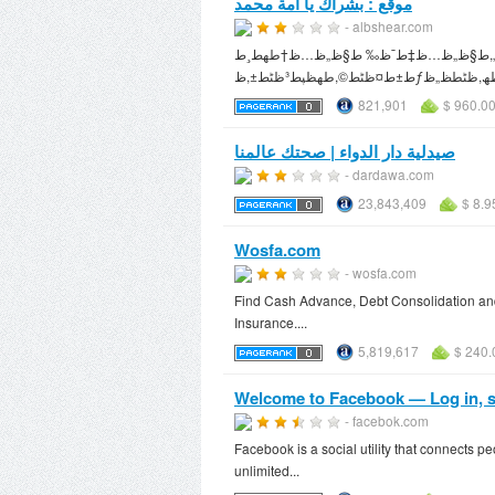
موقع : بشراك يا أمة محمد
- albshear.com
ط±ط¤ظٹط§ ط§ظ„ط±ط³ظˆظ„,ط§ظ„ظ…ظ‡ط¯ظ‰ ط§ظ„ظ…ظ†طھط¸ط±,discussionظ„ط­ط±ط¨ ط§ظ„ظ
821,901
$ 960.0
صيدلية دار الدواء | صحتك عالمنا
- dardawa.com
23,843,409
$ 8.9
Wosfa.com
- wosfa.com
Find Cash Advance, Debt Consolidation and 
Insurance....
5,819,617
$ 240.
Welcome to Facebook — Log in, s
- facebok.com
Facebook is a social utility that connects 
unlimited...