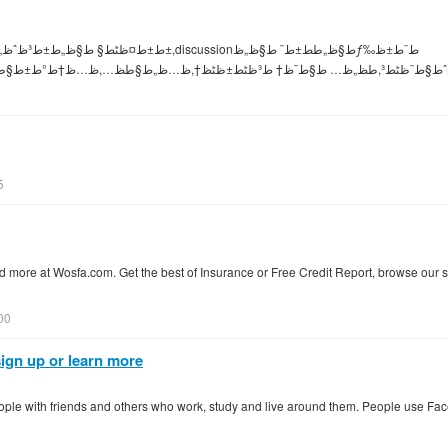
ط§ƒط¨ط±ظ‰
0
5
more at Wosfa.com. Get the best of Insurance or Free Credit Report, browse our se
00
ign up or learn more
people with friends and others who work, study and live around them. People use Fa