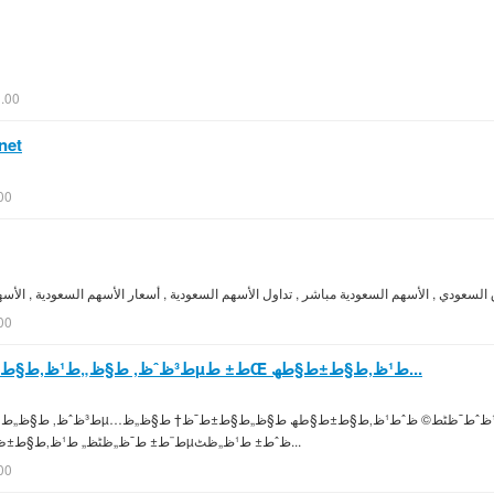
0.00
et
00
00
ط³ظˆظ‚ ط§ظ„ط¹ظ‚ط§ط±ط§طھ | ط¹ظ‚ط§ط±ط§طھ ظ…طµط± طŒ ط¹ظ‚ط§ط±ط§طھ...
طµظˆط±ط© ط§ظƒط¨ط± ط¯ظ„ظٹظ„ ط¹ظ‚ط§ط±ظٹ ط¹ط±ط¨ظٹ ظ…طµظˆط± ط¹ظ„ظٹ...
00