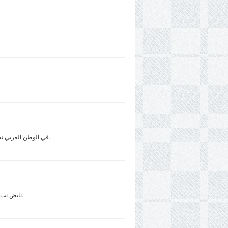
سيو بالعربي أول معهد متخصص في فهم أساليب عمل وتحسين محركات البحث وتطوير موقعك بما يتوافق مع أساليب SEO في الوطن العربي تعلم سيو من خبراء.
نابض نت موقع عربي حر, يهتم بنشر محتوى يجمع بين المتعة والفائدة للمتلقي العربي, ويهتم بإثراء المحتوى العربي باضافات مواضيع جديدة وغير متكررة.