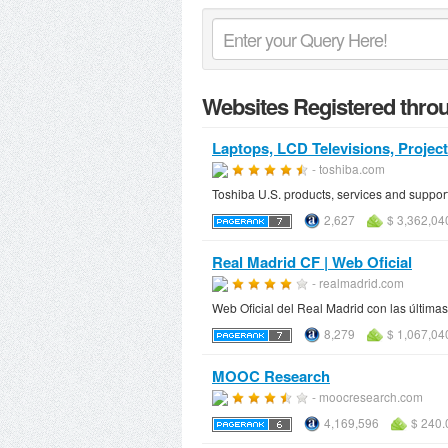
Websites Registered t
Laptops, LCD Televisions, Project
- toshiba.com
Toshiba U.S. products, services and support
2,627
$ 3,362,04
Real Madrid CF | Web Oficial
- realmadrid.com
Web Oficial del Real Madrid con las últimas 
8,279
$ 1,067,04
MOOC Research
- moocresearch.com
4,169,596
$ 240.