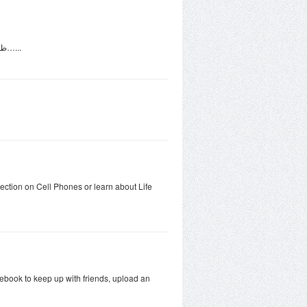
ط±ط¤ظٹط©,طھظپط³ظٹط±,ظƒظˆط§ط¨ظٹط³,ط­ظ„ظ… ط§ط¨ظ† ط³ظٹط±ظٹظ†,ظ…ظ„ط§ط­ظ…,ظ…ظ†ط°ط±ط§طھ,ظٹط­ظ„ظ…...
ction on Cell Phones or learn about Life
cebook to keep up with friends, upload an