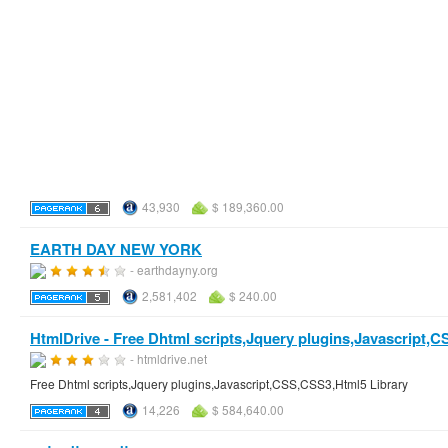
43,930
$ 189,360.00
EARTH DAY NEW YORK
- earthdayny.org
2,581,402
$ 240.00
HtmlDrive - Free Dhtml scripts,Jquery plugins,Javascript,
- htmldrive.net
Free Dhtml scripts,Jquery plugins,Javascript,CSS,CSS3,Html5 Library
14,226
$ 584,640.00