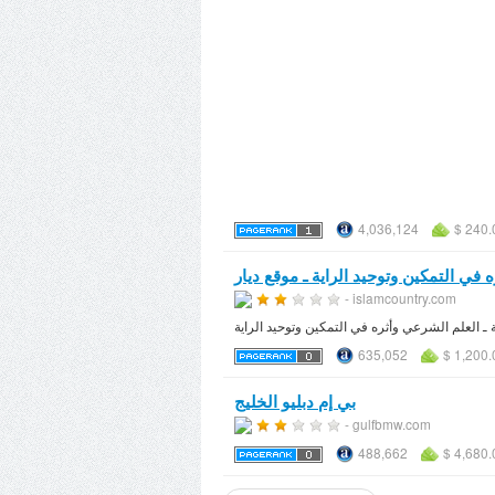
4,036,124
$ 240.
- islamcountry.com
ـ العلم الشرعي وأثره في التمكين وتوحيد الراية
635,052
$ 1,200.
بي إم دبليو الخليج
- gulfbmw.com
488,662
$ 4,680.