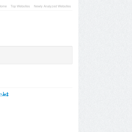
Home
Top Websites
Newly Analyzed Websites
ط¬ط§ظ…ط¹ ط§ظ„ط¥ظ…ط§ظ… ط¹ط¨ط¯ط§ظ„ط¹ط²ظٹط² ط¨ظ† ط¨ط§ط² ط±ط­ظ…ظ‡ ط§ظ„ظ„ظ‡