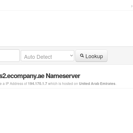
Lookup
ns2.ecompany.ae Nameserver
 a IP Address of
which is hosted on
.
194.170.1.7
United Arab Emirates