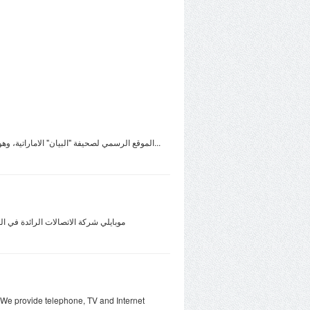
الموقع الرسمي لصحيفة "البيان" الاماراتية، وهو يتضمن كافة المواد المنشورة في الصحيفة ،بالإضافة على ذلك فانه تتم عملية تحديثه بشكل مستمر على مدار الساعة بأبرز الاخبار حول مختلف...
موبايلي شركة الاتصالات الرائدة في ا
. We provide telephone, TV and Internet