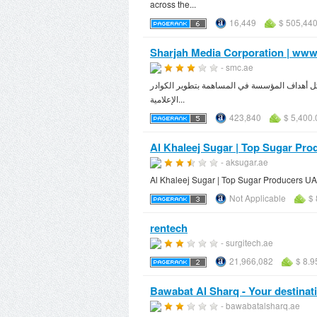
across the...
16,449
$ 505,440
Sharjah Media Corporation | ww
- smc.ae
تنمية وتطوير القطاع الإعلامي في إمارة الشارقة، تأسست عام 2009 بموجب المرسوم الأميري السامي رقم 25، وتتمثل أهداف المؤسسة في المساهمة بتطوير الكوادر
الإعلامية...
423,840
$ 5,400.
Al Khaleej Sugar | Top Sugar Pro
- aksugar.ae
Al Khaleej Sugar | Top Sugar Producers UA
Not Applicable
$ 
rentech
- surgitech.ae
21,966,082
$ 8.9
Bawabat Al Sharq - Your destinati
- bawabatalsharq.ae