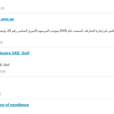
.00
w.smc.ae
مؤسسة حكومية تعنى ب
00
ducers UAE, Gulf
E, Gulf
8.95
5
on of excellence