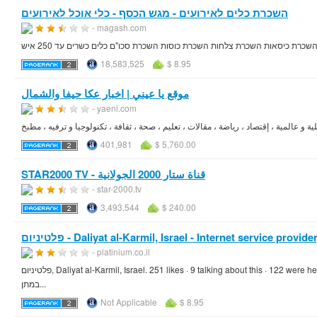
השכרת כלים לאירועים - מגש הכסף - כלי אוכל לאירועים
- magash.com
רת כיסאות השכרת צלחות השכרת כוסות השכרת סכו"ם כלים כשרים עד 250 איש
18,583,525
$ 8.95
موقع يا عيني | اخبار عكا حيفا والشمال
- yaeni.com
و عالمية ، إقتصاد ، رياضة ، مقالات ، تعليم ، صحة ، ثقافة ، تكنولوجيا و ترفيه ، مطبخ
401,981
$ 5,760.00
STAR2000 TV - قناة ستار 2000 الجولانية
- star-2000.tv
3,493,544
$ 240.00
‎ - Daliyat al-Karmil, Israel - Internet service provider, C...
- platinium.co.il
במתן...
Not Applicable
$ 8.95