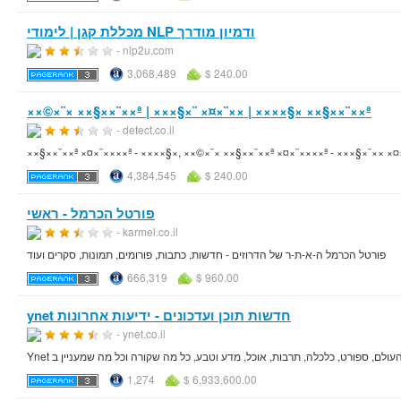
מכללת קגן | לימודי NLP ודמיון מודרך
- nlp2u.com
3,068,489
$ 240.00
××©×¨× ××§××¨××ª | ×××§×¨ ×¤×¨×× | ××××§× ××§××¨××ª
- detect.co.il
××§××¨××ª ×¤×¨××××ª - ××××§×, ××©×¨× ××§××¨××ª ×¤×¨××××ª - ×××§×¨×× ×¤×¨×
4,384,545
$ 240.00
פורטל הכרמל - ראשי
- karmel.co.il
פורטל הכרמל ה-א-ת-ר של הדרוזים - חדשות, כתבות, פורומים, תמונות, סקרים ועוד
666,319
$ 960.00
ynet חדשות תוכן ועדכונים - ידיעות אחרונות
- ynet.co.il
1,274
$ 6,933,600.00