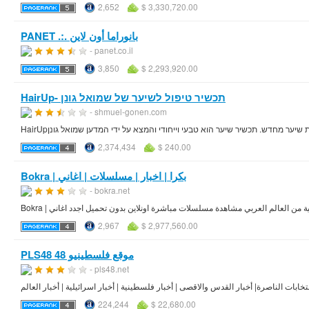
2,652
$ 3,330,720.00
PANET .:. بانوراما أون لاين
- panet.co.il
3,850
$ 2,293,920.00
HairUp- תכשיר טיפול לשיער של שמואל גונן
- shmuel-gonen.com
2,374,434
$ 240.00
Bokra | بكرا | اخبار | مسلسلات | اغاني
- bokra.net
2,967
$ 2,977,560.00
PLS48 موقع فلسطينيو 48
- pls48.net
نتخابات الناصرة| أخبار القدس والاقصى | أخبار فلسطينية | أخبار اسرائيلية | أخبار العالم
224,244
$ 22,680.00