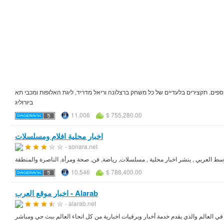
ים נוספים. תקצירים בלעדיים של כל משחק ברצלונה וריאל מדריד, ליגת האלופות ומכבי תא
ביורוליג
11,006
$ 755,280.00
اخبار محلية افلام ومسلسلات
- sonara.net
وسط العربي , ينشر اخبار محلية , مسلسلات, رياضة, فن, صحة ومرأة, الناصرة والمنطقة
10,546
$ 788,400.00
اخبار موقع العرب - Alarab
- alarab.net
 في العالم والذي يقدم خدمة أخبار وبرقيات اخبارية من كل انحاء العالم ببث حي ومباشر