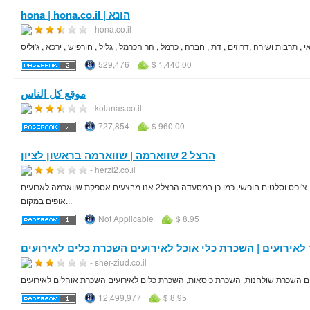
hona | hona.co.il | הונא
- hona.co.il
529,476
$ 1,440.00
موقع كل الناس
- kolanas.co.il
727,854
$ 960.00
הרצל 2 שווארמה | שווארמה בראשון לציון
- herzl2.co.il
שווארמה הרצל 2 ראשון לציון היא מסעדת שווארמה בראשון לציון בה ניתן לאכול אוכל טרי כולל שתייה, צ'יפס וסלטים חופשי. כמו כן במסעדה הרצל2 אנו מבצעים אספקת שווארמה לארועים
אופים במקום...
Not Applicable
$ 8.95
לאירועים | השכרת כלי אוכל לאירועים השכרת כלים לאירועים
- sher-ziud.co.il
רים השכרת שולחנות, השכרת כיסאות, השכרת כלים לאירועים השכרת אוהלים לאירועים
12,499,977
$ 8.95