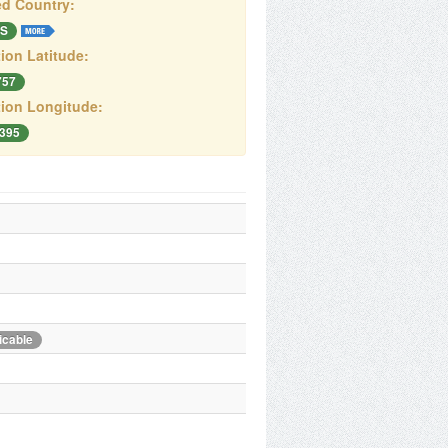
d Country:
S
ion Latitude:
757
ion Longitude:
.395
icable