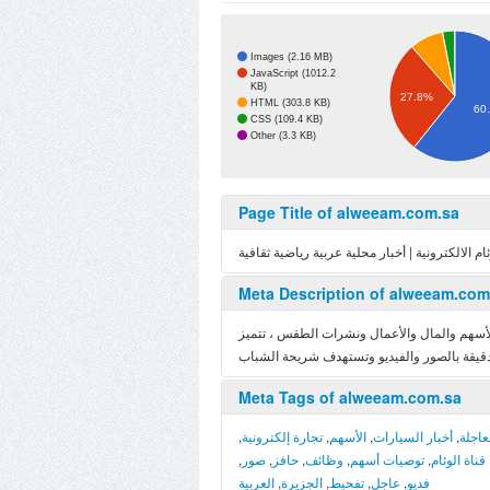
Images (2.16 MB)
JavaScript (1012.2
KB)
27.8%
HTML (303.8 KB)
60
CSS (109.4 KB)
Other (3.3 KB)
Page Title of alweeam.com.sa
م الالكترونية | أخبار محلية عربية رياضية ثقافية
Meta Description of alweeam.com
 الأسهم والمال والأعمال ونشرات الطقس ، تتميز
Meta Tags of alweeam.com.sa
,
تجارة إلكترونية
,
الأسهم
,
أخبار السيارات
,
لعاجلة
,
صور
,
حافز
,
وظائف
,
توصيات أسهم
,
قناة الوئام
العربية
,
الجزيرة
,
تفحيط
,
عاجل
,
فديو