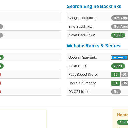
Search Engine Backlinks
Google Backlinks:
Not Appl
Bing Backlinks:
e
Not Appl
Alexa BackLinks:
e
1,225
Website Ranks & Scores
Google Pagerank:
s
Alexa Rank:
s
7,861
PageSpeed Score:
67
ON
Domain Authority:
34
ON
DMOZ Listing:
No
Hoste
108.