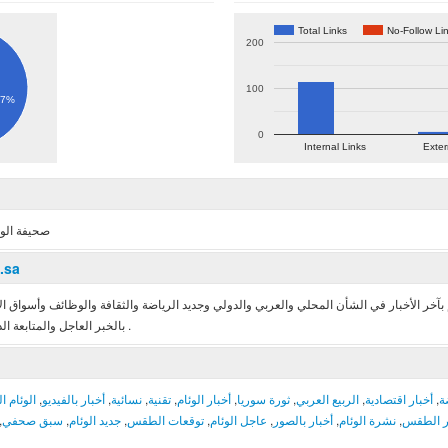
Total Links
No-Follow Li
200
100
.7%
0
Internal Links
Exter
صحيفة الوئا
.sa
م بآخر الأخبار في الشأن المحلي والعربي والدولي وجديد الرياضة والثقافة والوظائف وأسواق
بالخبر العاجل والمتابعة الدقيقة بالصور والفيديو وتستهدف شريحة الشباب .
الوئام ا
,
أخبار بالفيديو
,
نسائية
,
تقنية
,
أخبار الوئام
,
ثورة سوريا
,
الربيع العربي
,
أخبار اقتصادية
,
ة
,
سبق صحفي
,
جديد الوئام
,
توقعات الطقس
,
عاجل الوئام
,
أخبار بالصور
,
نشرة الوئام
,
ر الطقس