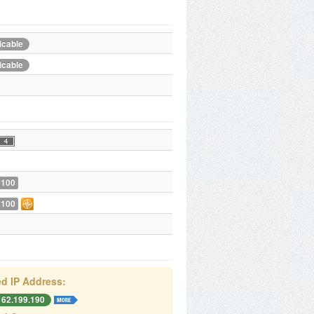
icable
icable
 100
 100
d IP Address:
162.199.190