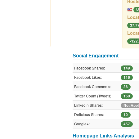
Hoste
U
Locat
37.7
Locat
-122
Social Engagement
Facebook Shares:
149
Facebook Likes:
116
Facebook Comments:
36
Twitter Count (Tweets):
160
Linkedin Shares:
Not Appl
Delicious Shares:
10
Google+:
457
Homepage Links Analysis