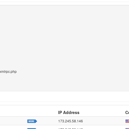
/xmlrpc.php
IP Address
C
173.245.58.146