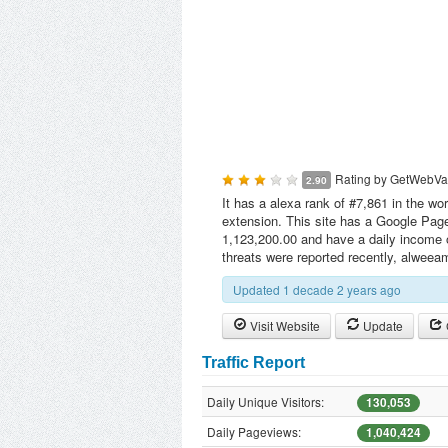
Rating by
GetWebVa
2.90
It has a alexa rank of #7,861 in the wo
extension. This site has a Google Page
1,123,200.00 and have a daily income 
threats were reported recently, alwee
Updated 1 decade 2 years ago
Visit Website
Update
Traffic Report
Daily Unique Visitors:
130,053
Daily Pageviews:
1,040,424