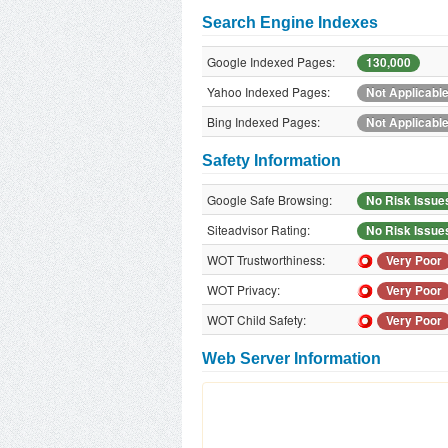
Search Engine Indexes
Google Indexed Pages:
130,000
Yahoo Indexed Pages:
Not Applicabl
Bing Indexed Pages:
Not Applicabl
Safety Information
Google Safe Browsing:
No Risk Issue
Siteadvisor Rating:
No Risk Issue
WOT Trustworthiness:
Very Poor
WOT Privacy:
Very Poor
WOT Child Safety:
Very Poor
Web Server Information