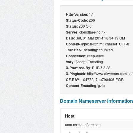
: 1.1
Http-Version
: 200
Status-Code
: 200 OK
Status
: cloudflare-nginx
Server
: Sat, 01 Mar 2014 18:34:19 GMT
Date
: text/html; charset=UTF-8
Content-Type
: chunked
Transfer-Encoding
: keep-alive
Connection
: Accept-Encoding
Vary
: PHP/5.3.28
X-Powered-By
: http://www.alweeam.com.sa
X-Pingback
: 104772a7ab790406-EWR
CF-RAY
: gzip
Content-Encoding
Domain Nameserver Information
Host
uma.ns.cloudflare.com