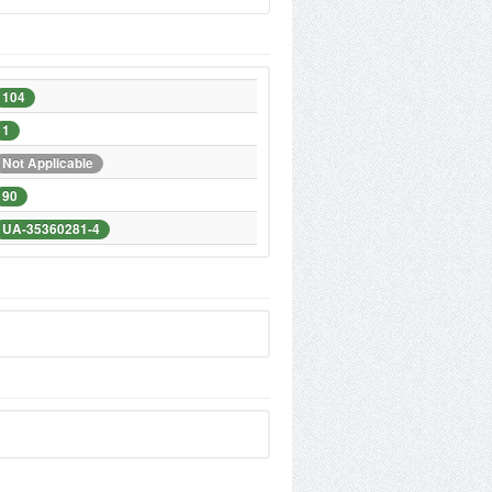
104
1
Not Applicable
90
UA-35360281-4